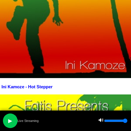
Ini Kamoze - Hot Stepper
🔊
▶
Live Streaming